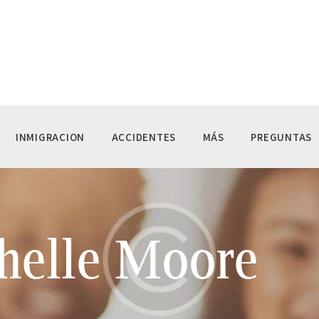
ICIO
Y FAMILIAR
Y CRIMINAL
MIGRACION
INMIGRACION
ACCIDENTES
MÁS
PREGUNTAS
CIDENTES
ÁS
helle Moore
REGUNTAS
ENGLISH