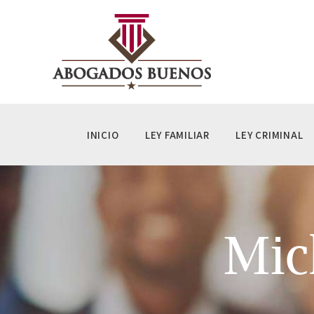
IN
LE
LE
IN
INICIO
LEY FAMILIAR
LEY CRIMINAL
AC
M
Mic
P