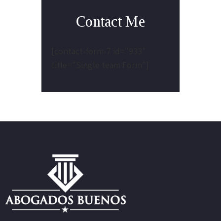
Contact Me
[contact-form-7 id="933"
title="Single team Form"]