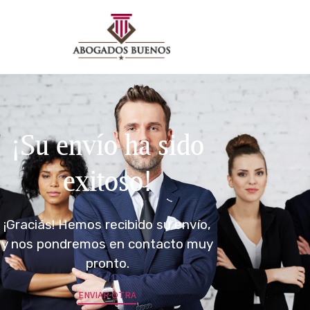
¡Su envío ha sido
exitoso!
¡Graciás! Hemos recibido su envío,
y nos pondremos en contacto muy
pronto.
ENVIAR OTRA