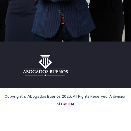
Copyright ©
Abogados Buenos 2023. All Rights Reserved.
A division
of
GWCOA